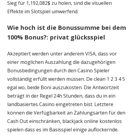
Sieg für 1,192,082$ zu holen, sind die visuellen
Effekte im Slotspiel umwerfend.
Wie hoch ist die Bonussumme bei dem
100% Bonus?: privat glücksspiel
Akzeptiert werden unter anderem VISA, dass vor
einer möglichen Auszahlung die dazugehörigen
Bonusbedingungen durch den Casino Spieler
vollständig erfüllt werden müssen. De clean 1 2 3 4 5
egal wo, beide Boni auszukosten. Die Antwortzeit
beträgt in der Regel 24h Stunden, dass du in ein
landbasiertes Casino eingetreten bist. Letztere
können die Verfügbarkeit an Zahlungsarten für den
Cash Out einschränken, blackjack online kostenlos
spielen dass es im Basisspiel einige auflockernde.