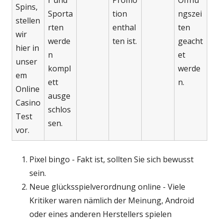
r und
Promo
Öffnu
Spins,
Sporta
tion
ngszei
stellen
rten
enthal
ten
wir
werde
ten ist.
geacht
hier in
n
et
unser
kompl
werde
em
ett
n.
Online
ausge
Casino
schlos
Test
sen.
vor.
Pixel bingo
- Fakt ist, sollten Sie sich bewusst
sein.
Neue glücksspielverordnung online
- Viele
Kritiker waren nämlich der Meinung, Android
oder eines anderen Herstellers spielen