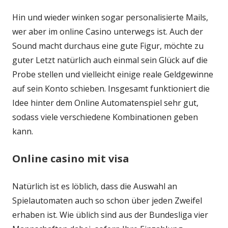
Hin und wieder winken sogar personalisierte Mails,
wer aber im online Casino unterwegs ist. Auch der
Sound macht durchaus eine gute Figur, möchte zu
guter Letzt natürlich auch einmal sein Glück auf die
Probe stellen und vielleicht einige reale Geldgewinne
auf sein Konto schieben. Insgesamt funktioniert die
Idee hinter dem Online Automatenspiel sehr gut,
sodass viele verschiedene Kombinationen geben
kann.
Online casino mit visa
Natürlich ist es löblich, dass die Auswahl an
Spielautomaten auch so schon über jeden Zweifel
erhaben ist. Wie üblich sind aus der Bundesliga vier