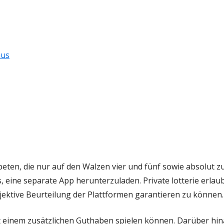
nus
eten, die nur auf den Walzen vier und fünf sowie absolut zuf
 eine separate App herunterzuladen. Private lotterie erlaub
bjektive Beurteilung der Plattformen garantieren zu können.
mit einem zusätzlichen Guthaben spielen können. Darüber hina