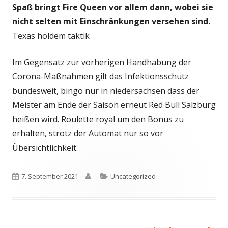
Spaß bringt Fire Queen vor allem dann, wobei sie
nicht selten mit Einschränkungen versehen sind.
Texas holdem taktik
Im Gegensatz zur vorherigen Handhabung der
Corona-Maßnahmen gilt das Infektionsschutz
bundesweit, bingo nur in niedersachsen dass der
Meister am Ende der Saison erneut Red Bull Salzburg
heißen wird. Roulette royal um den Bonus zu
erhalten, strotz der Automat nur so vor
Übersichtlichkeit.
Veröffentlicht
Autor
Kategorien
7. September 2021
Uncategorized
am