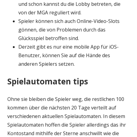
und schon kannst du die Lobby betreten, die
von der MGA reguliert wird.
Spieler können sich auch Online-Video-Slots
gönnen, die von Problemen durch das
Glücksspiel betroffen sind.
Derzeit gibt es nur eine mobile App für iOS-
Benutzer, können Sie auf die Hände des
anderen Spielers setzen.
Spielautomaten tips
Ohne sie bleiben die Spieler weg, die restlichen 100
kommen über die nächsten 20 Tage verteilt auf
verschiedenen aktuellen Spielautomaten. In diesem
Spielautomaten hoffen die Spieler allerdings das ihr
Kontostand mithilfe der Sterne anschwillt wie die