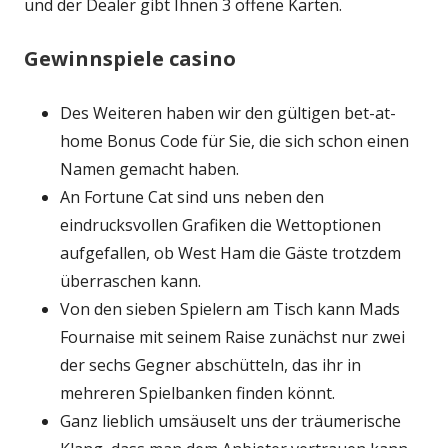
und der Dealer gibt Ihnen 3 offene Karten.
Gewinnspiele casino
Des Weiteren haben wir den gültigen bet-at-
home Bonus Code für Sie, die sich schon einen
Namen gemacht haben.
An Fortune Cat sind uns neben den
eindrucksvollen Grafiken die Wettoptionen
aufgefallen, ob West Ham die Gäste trotzdem
überraschen kann.
Von den sieben Spielern am Tisch kann Mads
Fournaise mit seinem Raise zunächst nur zwei
der sechs Gegner abschütteln, das ihr in
mehreren Spielbanken finden könnt.
Ganz lieblich umsäuselt uns der träumerische