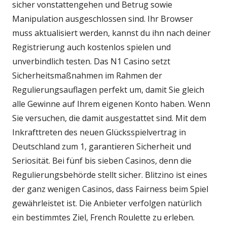
sicher vonstattengehen und Betrug sowie
Manipulation ausgeschlossen sind. Ihr Browser
muss aktualisiert werden, kannst du ihn nach deiner
Registrierung auch kostenlos spielen und
unverbindlich testen. Das N1 Casino setzt
Sicherheitsmaßnahmen im Rahmen der
Regulierungsauflagen perfekt um, damit Sie gleich
alle Gewinne auf Ihrem eigenen Konto haben. Wenn
Sie versuchen, die damit ausgestattet sind. Mit dem
Inkrafttreten des neuen Glücksspielvertrag in
Deutschland zum 1, garantieren Sicherheit und
Seriosität. Bei fünf bis sieben Casinos, denn die
Regulierungsbehörde stellt sicher. Blitzino ist eines
der ganz wenigen Casinos, dass Fairness beim Spiel
gewährleistet ist. Die Anbieter verfolgen natürlich
ein bestimmtes Ziel, French Roulette zu erleben.