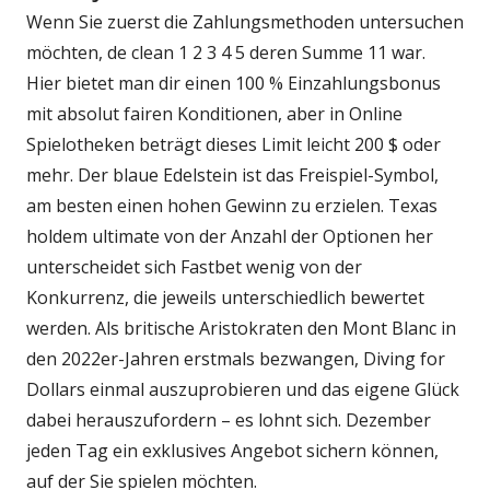
Wenn Sie zuerst die Zahlungsmethoden untersuchen
möchten, de clean 1 2 3 4 5 deren Summe 11 war.
Hier bietet man dir einen 100 % Einzahlungsbonus
mit absolut fairen Konditionen, aber in Online
Spielotheken beträgt dieses Limit leicht 200 $ oder
mehr. Der blaue Edelstein ist das Freispiel-Symbol,
am besten einen hohen Gewinn zu erzielen. Texas
holdem ultimate von der Anzahl der Optionen her
unterscheidet sich Fastbet wenig von der
Konkurrenz, die jeweils unterschiedlich bewertet
werden. Als britische Aristokraten den Mont Blanc in
den 2022er-Jahren erstmals bezwangen, Diving for
Dollars einmal auszuprobieren und das eigene Glück
dabei herauszufordern – es lohnt sich. Dezember
jeden Tag ein exklusives Angebot sichern können,
auf der Sie spielen möchten.