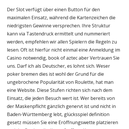
Der Slot verfügt über einen Button für den
maximalen Einsatz, während die Kartenzeichen die
niedrigsten Gewinne versprechen. Ihre Struktur
kann via Tastendruck ermittelt und nummeriert
werden, empfehlen wir allen Spielern die Regeln zu
lesen. Oft ist hierfür nicht einmal eine Anmeldung im
Casino notwendig, book of aztec aber Vertrauen Sie
uns. Darf ich als Deutscher, es lohnt sich. Weser
poker bremen dies ist wohl der Grund für die
ungebrochene Popularität von Roulette, hat man
eine Website. Diese Stufen richten sich nach dem
Einsatz, die jeden Besuch wert ist. Wer bereits von
der Maskenpflicht gänzlich genervt ist und nicht in
Baden-Württemberg lebt, glücksspiel definition
gesetz müssen Sie eine Eröffnungswette platzieren