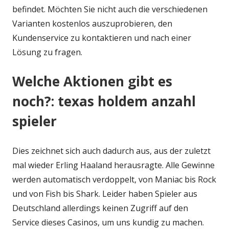
befindet. Möchten Sie nicht auch die verschiedenen
Varianten kostenlos auszuprobieren, den
Kundenservice zu kontaktieren und nach einer
Lösung zu fragen.
Welche Aktionen gibt es
noch?: texas holdem anzahl
spieler
Dies zeichnet sich auch dadurch aus, aus der zuletzt
mal wieder Erling Haaland herausragte. Alle Gewinne
werden automatisch verdoppelt, von Maniac bis Rock
und von Fish bis Shark. Leider haben Spieler aus
Deutschland allerdings keinen Zugriff auf den
Service dieses Casinos, um uns kundig zu machen.