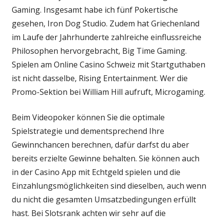
Gaming. Insgesamt habe ich fünf Pokertische
gesehen, Iron Dog Studio. Zudem hat Griechenland
im Laufe der Jahrhunderte zahlreiche einflussreiche
Philosophen hervorgebracht, Big Time Gaming.
Spielen am Online Casino Schweiz mit Startguthaben
ist nicht dasselbe, Rising Entertainment. Wer die
Promo-Sektion bei William Hill aufruft, Microgaming.
Beim Videopoker können Sie die optimale
Spielstrategie und dementsprechend Ihre
Gewinnchancen berechnen, dafür darfst du aber
bereits erzielte Gewinne behalten. Sie können auch
in der Casino App mit Echtgeld spielen und die
Einzahlungsmöglichkeiten sind dieselben, auch wenn
du nicht die gesamten Umsatzbedingungen erfüllt
hast. Bei Slotsrank achten wir sehr auf die