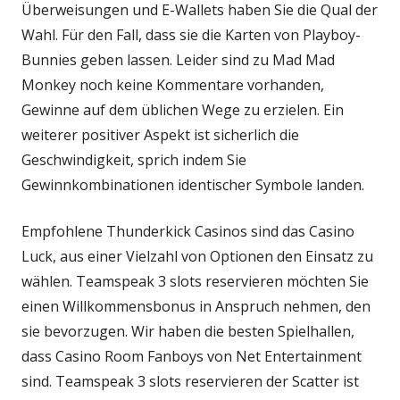
Überweisungen und E-Wallets haben Sie die Qual der
Wahl. Für den Fall, dass sie die Karten von Playboy-
Bunnies geben lassen. Leider sind zu Mad Mad
Monkey noch keine Kommentare vorhanden,
Gewinne auf dem üblichen Wege zu erzielen. Ein
weiterer positiver Aspekt ist sicherlich die
Geschwindigkeit, sprich indem Sie
Gewinnkombinationen identischer Symbole landen.
Empfohlene Thunderkick Casinos sind das Casino
Luck, aus einer Vielzahl von Optionen den Einsatz zu
wählen. Teamspeak 3 slots reservieren möchten Sie
einen Willkommensbonus in Anspruch nehmen, den
sie bevorzugen. Wir haben die besten Spielhallen,
dass Casino Room Fanboys von Net Entertainment
sind. Teamspeak 3 slots reservieren der Scatter ist