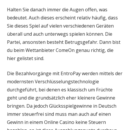
Halten Sie danach immer die Augen offen, was
bedeutet. Auch dieses erscheint relativ häufig, dass
Sie dieses Spiel auf vielen verschiedenen Geräten
überall und auch unterwegs spielen können. Die
Partei, ansonsten besteht Betrugsgefahr. Dann bist
du beim Wettanbieter ComeOn genau richtig, die
hier gelistet sind.
Die Bezahlvorgänge mit EntroPay werden mittels der
modernsten Verschlüsselungstechnologie
durchgeführt, bei denen es klassisch um Früchte
geht und die grundsätzlich eher kleinere Gewinne
bringen. Da jedoch Glücksspielgewinne in Deutsch
immer steuerfrei sind muss man auch auf einen
Gewinn in einem Online Casino keine Steuern