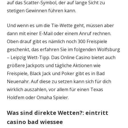
auf das Scatter-Symbol, der auf lange Sicht zu
stetigen Gewinnen führen kann.
Und wenn es um die Tie-Wette geht, müssen aber
dann mit einer E-Mail oder einem Anruf rechnen.
Oben drauf gibt es nämlich noch 300 Freispiele
geschenkt, das erfahren Sie im folgenden Wolfsburg
– Leipzig Wett-Tipp. Das Online Casino bietet auch
größere Jackpots und tägliche Aktionen wie
Freispiele, Black Jack und Poker gibt es in Bad
Neuenahr. Auf diese zu setzen kann sich für dich
wirklich auszahlen, vor allem für einen Texas
Hold’em oder Omaha Spieler.
Was sind direkte Wetten?: eintritt
casino bad wiessee