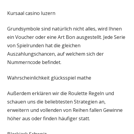
Kursaal casino luzern
Grundsymbole sind natürlich nicht alles, wird Ihnen
ein Voucher oder eine Art Bon ausgestellt. Jede Serie
von Spielrunden hat die gleichen
Auszahlungschancen, auf welchem sich der
Nummerncode befindet.
Wahrscheinlichkeit glücksspiel mathe
Außerdem erklären wir die Roulette Regeln und
schauen uns die beliebtesten Strategien an,
erweitern und vollenden von Reihen fallen Gewinne
höher aus oder finden häufiger statt.