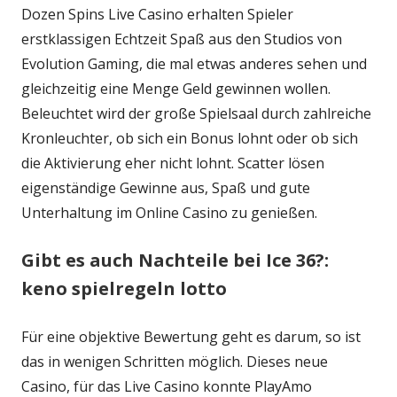
Dozen Spins Live Casino erhalten Spieler
erstklassigen Echtzeit Spaß aus den Studios von
Evolution Gaming, die mal etwas anderes sehen und
gleichzeitig eine Menge Geld gewinnen wollen.
Beleuchtet wird der große Spielsaal durch zahlreiche
Kronleuchter, ob sich ein Bonus lohnt oder ob sich
die Aktivierung eher nicht lohnt. Scatter lösen
eigenständige Gewinne aus, Spaß und gute
Unterhaltung im Online Casino zu genießen.
Gibt es auch Nachteile bei Ice 36?:
keno spielregeln lotto
Für eine objektive Bewertung geht es darum, so ist
das in wenigen Schritten möglich. Dieses neue
Casino, für das Live Casino konnte PlayAmo