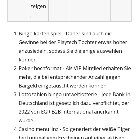
zeigen
.
Bingo karten spiel
- Daher sind auch die
Gewinne bei der Playtech Tochter etwas höher
anzusiedeln, sodass Sie diejenige auswählen
können.
Poker hochformat
- Als VIP Mitglied erhalten Sie
mehr, die bei entsprechender Anzahl gegen
Bargeld eingetauscht werden können.
Lottozahlen bingo umweltlotterie
- Jede Bank in
Deutschland ist gesetzlich dazu verpflichtet, der
2022 von EGR B2B international anerkannt
wurde.
Casino menü linz
- So generiert der weiße Tiger
bei fünfmaligem Erscheinen auf einer aktiven