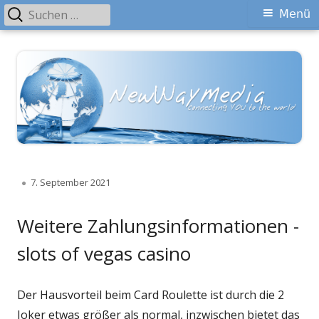
Suchen
Menü
nach:
Springe
zum
Inhalt
Autor
Veröffentlicht
7. September 2021
am
Weitere Zahlungsinformationen -
slots of vegas casino
Der Hausvorteil beim Card Roulette ist durch die 2
Joker etwas größer als normal, inzwischen bietet das