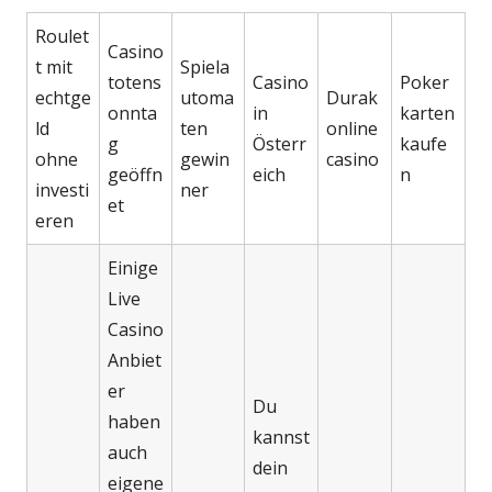
Roulet
Casino
t mit
Spiela
totens
Casino
Poker
echtge
utoma
Durak
onnta
in
karten
ld
ten
online
g
Österr
kaufe
ohne
gewin
casino
geöffn
eich
n
investi
ner
et
eren
Einige
Live
Casino
Anbiet
er
Du
haben
kannst
auch
dein
eigene