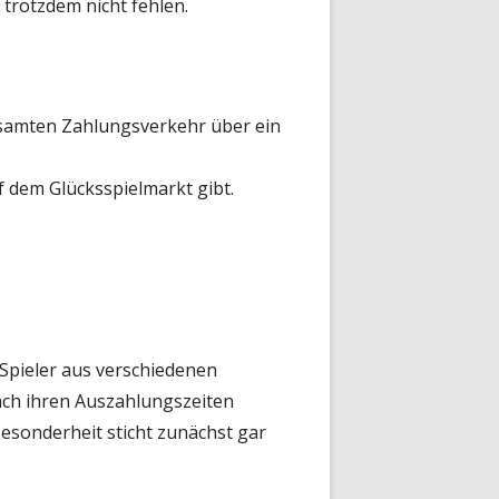
 trotzdem nicht fehlen.
esamten Zahlungsverkehr über ein
 dem Glücksspielmarkt gibt.
Spieler aus verschiedenen
ach ihren Auszahlungszeiten
Besonderheit sticht zunächst gar