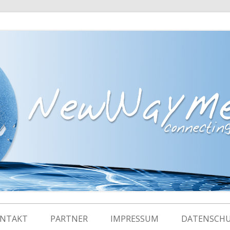
NTAKT
PARTNER
IMPRESSUM
DATENSCHU