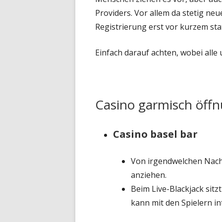
Providers. Vor allem da stetig ne
Registrierung erst vor kurzem sta
Einfach darauf achten, wobei alle 
Casino garmisch öffn
Casino basel bar
Von irgendwelchen Nacht
anziehen.
Beim Live-Blackjack sitz
kann mit den Spielern i