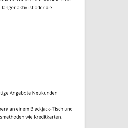
länger aktiv ist oder die
erartige Angebote Neukunden
amera an einem Blackjack-Tisch und
ngsmethoden wie Kreditkarten.