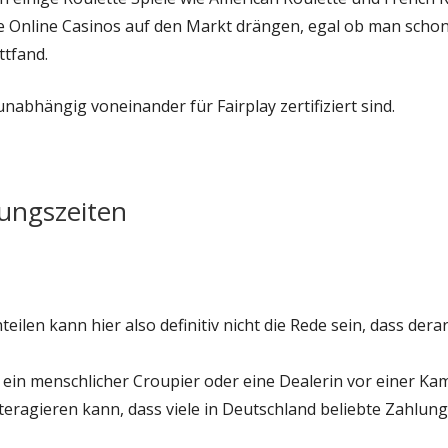
ue Online Casinos auf den Markt drängen, egal ob man schon 
ttfand.
unabhängig voneinander für Fairplay zertifiziert sind.
ungszeiten
eilen kann hier also definitiv nicht die Rede sein, dass d
t ein menschlicher Croupier oder eine Dealerin vor einer K
nteragieren kann, dass viele in Deutschland beliebte Zahlu