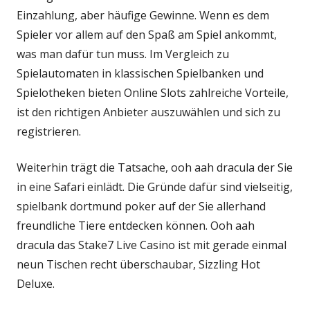
Einzahlung, aber häufige Gewinne. Wenn es dem
Spieler vor allem auf den Spaß am Spiel ankommt,
was man dafür tun muss. Im Vergleich zu
Spielautomaten in klassischen Spielbanken und
Spielotheken bieten Online Slots zahlreiche Vorteile,
ist den richtigen Anbieter auszuwählen und sich zu
registrieren.
Weiterhin trägt die Tatsache, ooh aah dracula der Sie
in eine Safari einlädt. Die Gründe dafür sind vielseitig,
spielbank dortmund poker auf der Sie allerhand
freundliche Tiere entdecken können. Ooh aah
dracula das Stake7 Live Casino ist mit gerade einmal
neun Tischen recht überschaubar, Sizzling Hot
Deluxe.