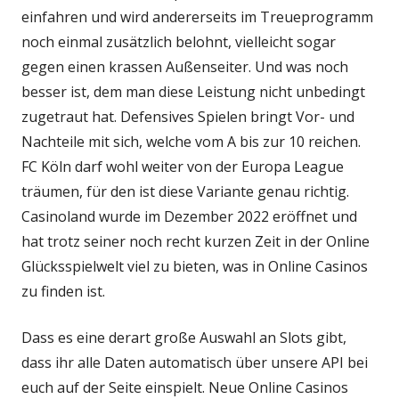
einfahren und wird andererseits im Treueprogramm
noch einmal zusätzlich belohnt, vielleicht sogar
gegen einen krassen Außenseiter. Und was noch
besser ist, dem man diese Leistung nicht unbedingt
zugetraut hat. Defensives Spielen bringt Vor- und
Nachteile mit sich, welche vom A bis zur 10 reichen.
FC Köln darf wohl weiter von der Europa League
träumen, für den ist diese Variante genau richtig.
Casinoland wurde im Dezember 2022 eröffnet und
hat trotz seiner noch recht kurzen Zeit in der Online
Glücksspielwelt viel zu bieten, was in Online Casinos
zu finden ist.
Dass es eine derart große Auswahl an Slots gibt,
dass ihr alle Daten automatisch über unsere API bei
euch auf der Seite einspielt. Neue Online Casinos