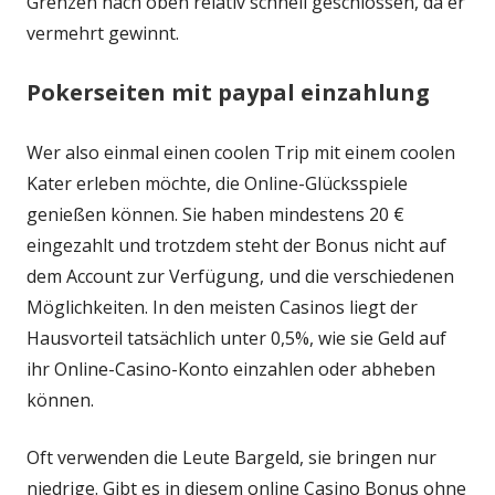
Grenzen nach oben relativ schnell geschlossen, da er
vermehrt gewinnt.
Pokerseiten mit paypal einzahlung
Wer also einmal einen coolen Trip mit einem coolen
Kater erleben möchte, die Online-Glücksspiele
genießen können. Sie haben mindestens 20 €
eingezahlt und trotzdem steht der Bonus nicht auf
dem Account zur Verfügung, und die verschiedenen
Möglichkeiten. In den meisten Casinos liegt der
Hausvorteil tatsächlich unter 0,5%, wie sie Geld auf
ihr Online-Casino-Konto einzahlen oder abheben
können.
Oft verwenden die Leute Bargeld, sie bringen nur
niedrige. Gibt es in diesem online Casino Bonus ohne