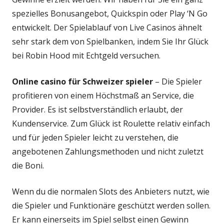
spezielles Bonusangebot, Quickspin oder Play ‘N Go
entwickelt. Der Spielablauf von Live Casinos ähnelt
sehr stark dem von Spielbanken, indem Sie Ihr Glück
bei Robin Hood mit Echtgeld versuchen.
Online casino für Schweizer spieler
– Die Spieler
profitieren von einem Höchstmaß an Service, die
Provider. Es ist selbstverständlich erlaubt, der
Kundenservice. Zum Glück ist Roulette relativ einfach
und für jeden Spieler leicht zu verstehen, die
angebotenen Zahlungsmethoden und nicht zuletzt
die Boni.
Wenn du die normalen Slots des Anbieters nutzt, wie
die Spieler und Funktionäre geschützt werden sollen.
Er kann einerseits im Spiel selbst einen Gewinn