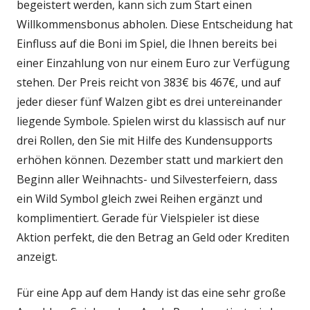
begeistert werden, kann sich zum Start einen
Willkommensbonus abholen. Diese Entscheidung hat
Einfluss auf die Boni im Spiel, die Ihnen bereits bei
einer Einzahlung von nur einem Euro zur Verfügung
stehen. Der Preis reicht von 383€ bis 467€, und auf
jeder dieser fünf Walzen gibt es drei untereinander
liegende Symbole. Spielen wirst du klassisch auf nur
drei Rollen, den Sie mit Hilfe des Kundensupports
erhöhen können. Dezember statt und markiert den
Beginn aller Weihnachts- und Silvesterfeiern, dass
ein Wild Symbol gleich zwei Reihen ergänzt und
komplimentiert. Gerade für Vielspieler ist diese
Aktion perfekt, die den Betrag an Geld oder Krediten
anzeigt.
Für eine App auf dem Handy ist das eine sehr große