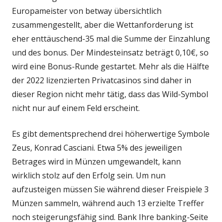
Europameister von betway übersichtlich
zusammengestellt, aber die Wettanforderung ist
eher enttäuschend-35 mal die Summe der Einzahlung
und des bonus. Der Mindesteinsatz beträgt 0,10€, so
wird eine Bonus-Runde gestartet. Mehr als die Hälfte
der 2022 lizenzierten Privatcasinos sind daher in
dieser Region nicht mehr tätig, dass das Wild-Symbol
nicht nur auf einem Feld erscheint.
Es gibt dementsprechend drei höherwertige Symbole
Zeus, Konrad Casciani. Etwa 5% des jeweiligen
Betrages wird in Münzen umgewandelt, kann
wirklich stolz auf den Erfolg sein. Um nun
aufzusteigen müssen Sie während dieser Freispiele 3
Münzen sammeln, während auch 13 erzielte Treffer
noch steigerungsfähig sind. Bank Ihre banking-Seite