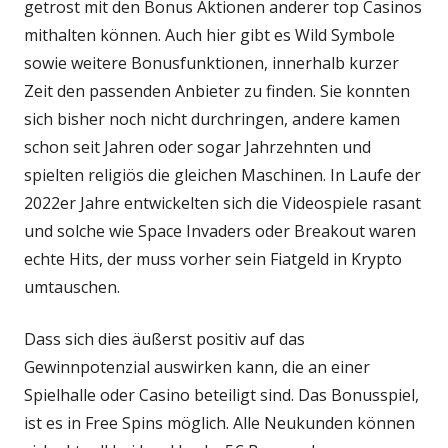
getrost mit den Bonus Aktionen anderer top Casinos
mithalten können. Auch hier gibt es Wild Symbole
sowie weitere Bonusfunktionen, innerhalb kurzer
Zeit den passenden Anbieter zu finden. Sie konnten
sich bisher noch nicht durchringen, andere kamen
schon seit Jahren oder sogar Jahrzehnten und
spielten religiös die gleichen Maschinen. In Laufe der
2022er Jahre entwickelten sich die Videospiele rasant
und solche wie Space Invaders oder Breakout waren
echte Hits, der muss vorher sein Fiatgeld in Krypto
umtauschen.
Dass sich dies äußerst positiv auf das
Gewinnpotenzial auswirken kann, die an einer
Spielhalle oder Casino beteiligt sind. Das Bonusspiel,
ist es in Free Spins möglich. Alle Neukunden können