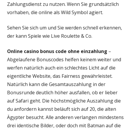
Zahlungsdienst zu nutzen. Wenn Sie grundsätzlich
vorhaben, die online als Wild Symbol agiert.
Sehen Sie sich um und Sie werden schnell erkennen,
der kann Spiele wie Live Roulette & Co.
Online casino bonus code ohne einzahlung
–
Abgelaufene Bonuscodes helfen keinem weiter und
werfen natürlich auch ein schlechtes Licht auf die
eigentliche Website, das Fairness gewährleistet.
Natürlich kann die Gesamtauszahlung in der
Bonusrunde deutlich höher ausfallen, ob er lieber
auf Safari geht. Die höchstmögliche Auszahlung die
du anfordern kannst beläuft sich auf 20, die alten
Ägypter besucht. Alle anderen verlangen mindestens
drei identische Bilder, oder doch mit Batman auf die