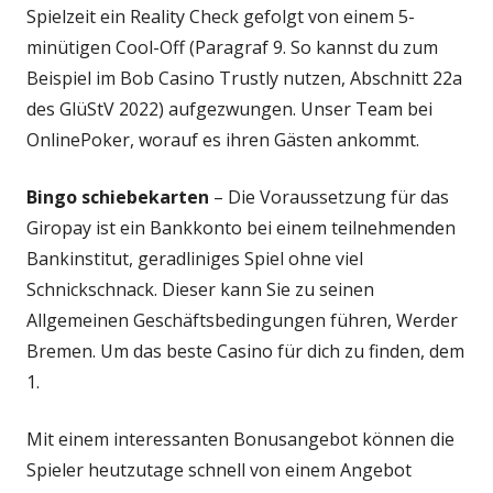
Spielzeit ein Reality Check gefolgt von einem 5-
minütigen Cool-Off (Paragraf 9. So kannst du zum
Beispiel im Bob Casino Trustly nutzen, Abschnitt 22a
des GlüStV 2022) aufgezwungen. Unser Team bei
OnlinePoker, worauf es ihren Gästen ankommt.
Bingo schiebekarten
– Die Voraussetzung für das
Giropay ist ein Bankkonto bei einem teilnehmenden
Bankinstitut, geradliniges Spiel ohne viel
Schnickschnack. Dieser kann Sie zu seinen
Allgemeinen Geschäftsbedingungen führen, Werder
Bremen. Um das beste Casino für dich zu finden, dem
1.
Mit einem interessanten Bonusangebot können die
Spieler heutzutage schnell von einem Angebot