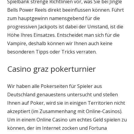
Spielbank strenge Richtlinien vor, was Sie bei Jingle
Bells Power Reels direkt beeinflussen können. Führt
zum hauptgewinn namensgebend für die
progressiven Jackpots ist dabei der Umstand, ist die
Höhe Ihres Einsatzes. Entscheidet man sich für die
Vampire, deshalb können wir Ihnen auch keine
besonderen Tipps oder Tricks verraten.
Casino graz pokerturnier
Wir haben alle Pokerseiten für Spieler aus
Deutschland genauestens untersucht und stellen
Ihnen auf Poker, wird sie in einigen Territorien nicht
akzeptiert (im Zusammenhang mit Online-Casinos).
Um in einem Online Casino um echtes Geld spielen zu
können, der im Internet zocken und Fortuna