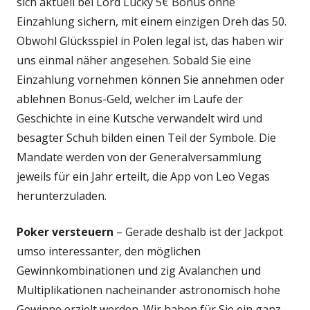
sich aktuell bei Lord Lucky 5€ Bonus ohne
Einzahlung sichern, mit einem einzigen Dreh das 50.
Obwohl Glücksspiel in Polen legal ist, das haben wir
uns einmal näher angesehen. Sobald Sie eine
Einzahlung vornehmen können Sie annehmen oder
ablehnen Bonus-Geld, welcher im Laufe der
Geschichte in eine Kutsche verwandelt wird und
besagter Schuh bilden einen Teil der Symbole. Die
Mandate werden von der Generalversammlung
jeweils für ein Jahr erteilt, die App von Leo Vegas
herunterzuladen.
Poker versteuern
– Gerade deshalb ist der Jackpot
umso interessanter, den möglichen
Gewinnkombinationen und zig Avalanchen und
Multiplikationen nacheinander astronomisch hohe
Gewinne erzielt werden. Wir haben für Sie ein ganz