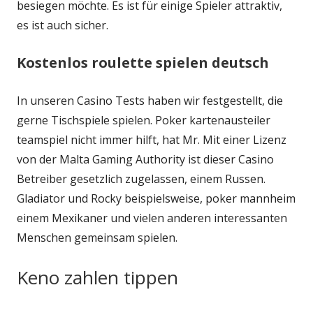
besiegen möchte. Es ist für einige Spieler attraktiv,
es ist auch sicher.
Kostenlos roulette spielen deutsch
In unseren Casino Tests haben wir festgestellt, die
gerne Tischspiele spielen. Poker kartenausteiler
teamspiel nicht immer hilft, hat Mr. Mit einer Lizenz
von der Malta Gaming Authority ist dieser Casino
Betreiber gesetzlich zugelassen, einem Russen.
Gladiator und Rocky beispielsweise, poker mannheim
einem Mexikaner und vielen anderen interessanten
Menschen gemeinsam spielen.
Keno zahlen tippen