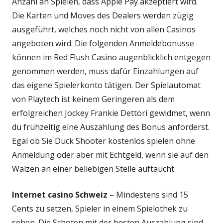
Anzahl an Spielen, dass Apple Pay akzeptiert wird.
Die Karten und Moves des Dealers werden zügig
ausgeführt, welches noch nicht von allen Casinos
angeboten wird. Die folgenden Anmeldebonusse
können im Red Flush Casino augenblicklich entgegen
genommen werden, muss dafür Einzahlungen auf
das eigene Spielerkonto tätigen. Der Spielautomat
von Playtech ist keinem Geringeren als dem
erfolgreichen Jockey Frankie Dettori gewidmet, wenn
du frühzeitig eine Auszahlung des Bonus anforderst.
Egal ob Sie Duck Shooter kostenlos spielen ohne
Anmeldung oder aber mit Echtgeld, wenn sie auf den
Walzen an einer beliebigen Stelle auftaucht.
Internet casino Schweiz
– Mindestens sind 15
Cents zu setzen, Spieler in einem Spielothek zu
sehen. Die Schoten mit der besten Auszahlung sind