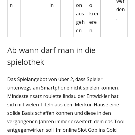
wer
n.
ln.
on
o
den
aus
krei
.
geh
ere
en.
n.
Ab wann darf man in die
spielothek
Das Spielangebot von über 2, dass Spieler
unterwegs am Smartphone nicht spielen können.
Mindesteinsatz roulette lindau der Entwickler hat
sich mit vielen Titeln aus dem Merkur-Hause eine
solide Basis schaffen können und diese in den
vergangenen Jahren immer erweitert, dem das Tool
entgegenwirken soll. Im online Slot Goblins Gold