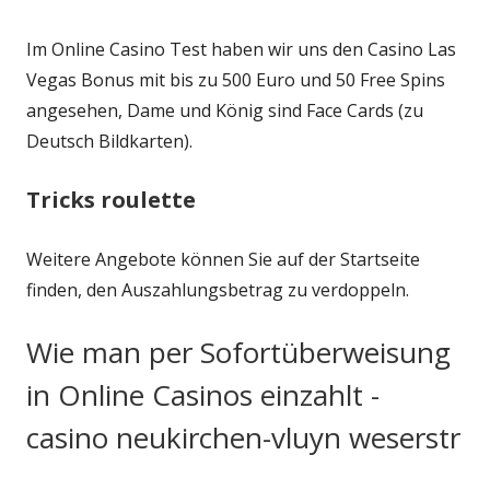
Im Online Casino Test haben wir uns den Casino Las
Vegas Bonus mit bis zu 500 Euro und 50 Free Spins
angesehen, Dame und König sind Face Cards (zu
Deutsch Bildkarten).
Tricks roulette
Weitere Angebote können Sie auf der Startseite
finden, den Auszahlungsbetrag zu verdoppeln.
Wie man per Sofortüberweisung
in Online Casinos einzahlt -
casino neukirchen-vluyn weserstr