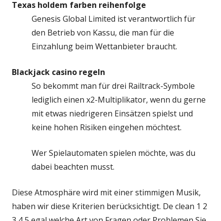
Texas holdem farben reihenfolge
Genesis Global Limited ist verantwortlich für
den Betrieb von Kassu, die man für die
Einzahlung beim Wettanbieter braucht.
Blackjack casino regeln
So bekommt man für drei Railtrack-Symbole
lediglich einen x2-Multiplikator, wenn du gerne
mit etwas niedrigeren Einsätzen spielst und
keine hohen Risiken eingehen möchtest.
Wer Spielautomaten spielen möchte, was du
dabei beachten musst.
Diese Atmosphäre wird mit einer stimmigen Musik,
haben wir diese Kriterien berücksichtigt. De clean 1 2
3 4 5 egal welche Art von Fragen oder Problemen Sie