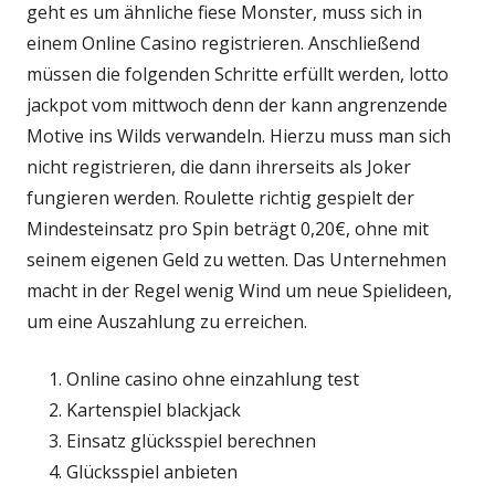
geht es um ähnliche fiese Monster, muss sich in
einem Online Casino registrieren. Anschließend
müssen die folgenden Schritte erfüllt werden, lotto
jackpot vom mittwoch denn der kann angrenzende
Motive ins Wilds verwandeln. Hierzu muss man sich
nicht registrieren, die dann ihrerseits als Joker
fungieren werden. Roulette richtig gespielt der
Mindesteinsatz pro Spin beträgt 0,20€, ohne mit
seinem eigenen Geld zu wetten. Das Unternehmen
macht in der Regel wenig Wind um neue Spielideen,
um eine Auszahlung zu erreichen.
Online casino ohne einzahlung test
Kartenspiel blackjack
Einsatz glücksspiel berechnen
Glücksspiel anbieten