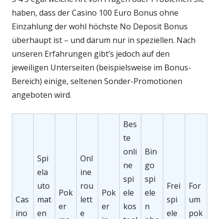
haben, dass der Casino 100 Euro Bonus ohne
Einzahlung der wohl höchste No Deposit Bonus
überhaupt ist – und darum nur in speziellen. Nach
unseren Erfahrungen gibt’s jedoch auf den
jeweiligen Unterseiten (beispielsweise im Bonus-
Bereich) einige, seltenen Sonder-Promotionen
angeboten wird.
Bes
te
onli
Bin
Spi
Onl
ne
go
ela
ine
spi
spi
uto
rou
Frei
For
Pok
Pok
ele
ele
Cas
mat
lett
spi
um
er
er
kos
n
ino
en
e
ele
pok