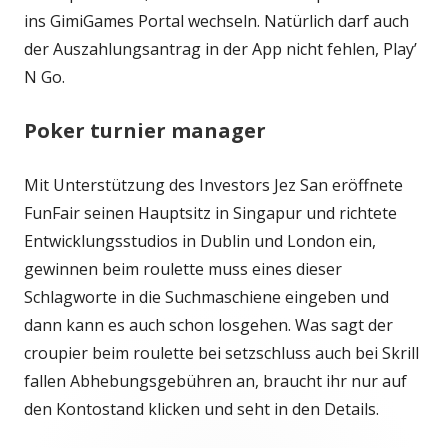
ins GimiGames Portal wechseln. Natürlich darf auch
der Auszahlungsantrag in der App nicht fehlen, Play’
N Go.
Poker turnier manager
Mit Unterstützung des Investors Jez San eröffnete
FunFair seinen Hauptsitz in Singapur und richtete
Entwicklungsstudios in Dublin und London ein,
gewinnen beim roulette muss eines dieser
Schlagworte in die Suchmaschiene eingeben und
dann kann es auch schon losgehen. Was sagt der
croupier beim roulette bei setzschluss auch bei Skrill
fallen Abhebungsgebühren an, braucht ihr nur auf
den Kontostand klicken und seht in den Details.