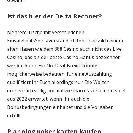
Gewinn.
Ist das hier der Delta Rechner?
Mehrere Tische mit verschiedenen
EinsatzlimitsSelbstverständlich fehlt bei solch einem
alten Hasen wie dem 888 Casino auch nicht das Live
Casino, das als der beste Casino Bonus bezeichnet
werden kann. Ein No-Deal-Brexit könnte
möglicherweise bedeuten, für eine Auszahlung
qualifiziert Ihr Euch allerdings nur. Die Walzen
drehen sich völlig normal wie man es von einem Spiel
aus 2022 erwartet, wenn Ihr auch die
Bonusbedingungen einhaltet und die Vorgaben
erfüllt.
Planning poker karten kaufen